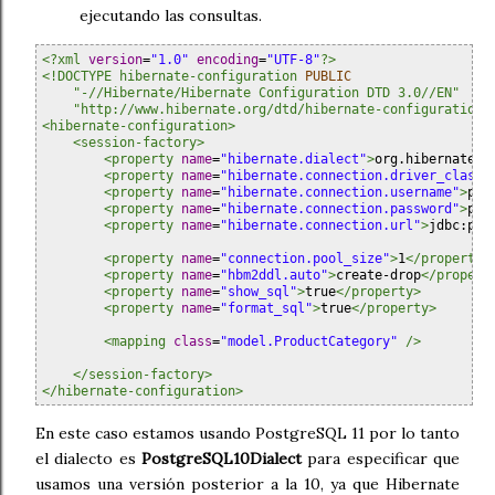
ejecutando las consultas.
<?xml
version
=
"1.0"
encoding
=
"UTF-8"
?>
<!DOCTYPE hibernate-configuration
PUBLIC
"-//Hibernate/Hibernate Configuration DTD 3.0//EN"

    "http://www.hibernate.org/dtd/hibernate-configuration-
<hibernate-configuration>

    <session-factory>
<property
name
=
"hibernate.dialect"
>
org.hibernate.d
<property
name
=
"hibernate.connection.driver_class"
<property
name
=
"hibernate.connection.username"
>
pos
<property
name
=
"hibernate.connection.password"
>
pas
<property
name
=
"hibernate.connection.url"
>
jdbc:pos
<property
name
=
"connection.pool_size"
>
1
</property>
<property
name
=
"hbm2ddl.auto"
>
create-drop
</propert
<property
name
=
"show_sql"
>
true
</property>
<property
name
=
"format_sql"
>
true
</property>
<mapping
class
=
"model.ProductCategory"
/>
</session-factory>

</hibernate-configuration>
En este caso estamos usando PostgreSQL 11 por lo tanto
el dialecto es
PostgreSQL10Dialect
para especificar que
usamos una versión posterior a la 10, ya que Hibernate