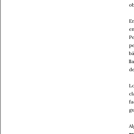
ob
E
e
P
pe
bá
ll
de
Lo
cl
fa
gu
A