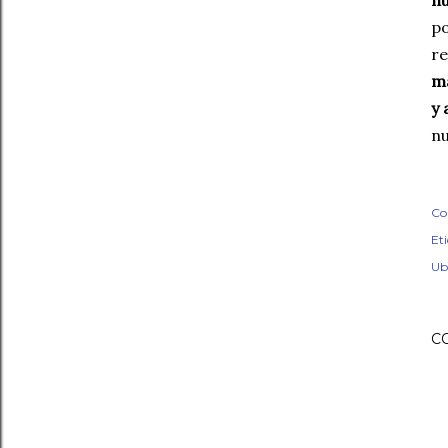
n
po
r
m
y 
nu
Co
Et
Ub
C