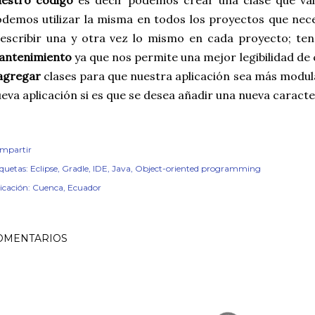
uestro código
es decir podemos crear una clase que val
demos utilizar la misma en todos los proyectos que nece
eescribir una y otra vez lo mismo en cada proyecto; t
antenimiento
ya que nos permite una mejor legibilidad de
agregar
clases para que nuestra aplicación sea más modula
eva aplicación si es que se desea añadir una nueva caracte
mpartir
iquetas:
Eclipse
Gradle
IDE
Java
Object-oriented programming
icación:
Cuenca, Ecuador
OMENTARIOS