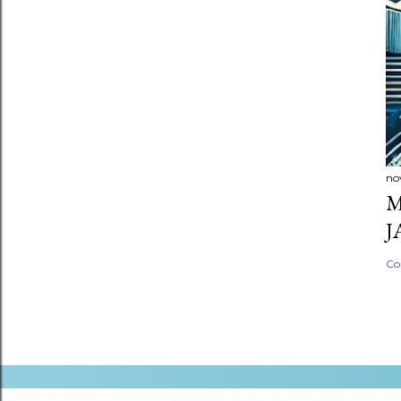
no
M
J
Co