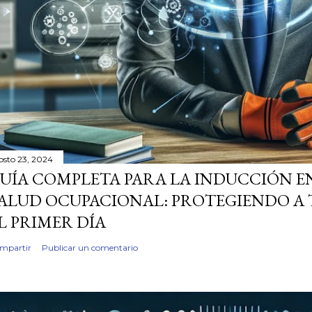
osto 23, 2024
UÍA COMPLETA PARA LA INDUCCIÓN E
ALUD OCUPACIONAL: PROTEGIENDO A 
L PRIMER DÍA
mpartir
Publicar un comentario