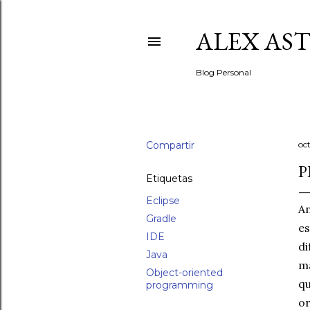
ALEX AS
Blog Personal
Compartir
oc
P
Etiquetas
Eclipse
A
Gradle
es
IDE
d
Java
ma
Object-oriented
qu
programming
o