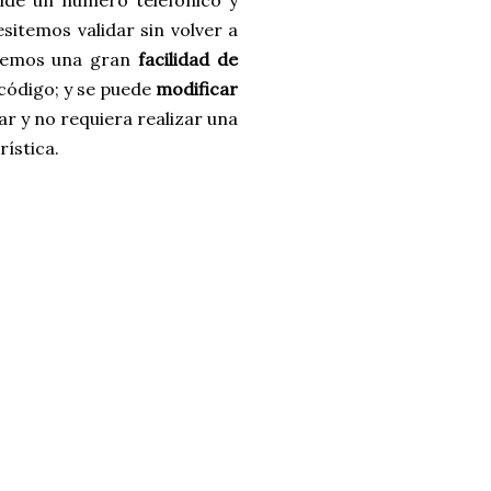
ide un número telefónico y
sitemos validar sin volver a
enemos una gran
facilidad de
 código; y se puede
modificar
r y no requiera realizar una
rística.