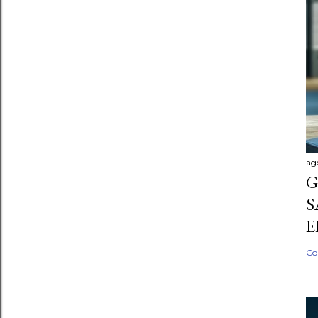
ag
G
S
E
Co