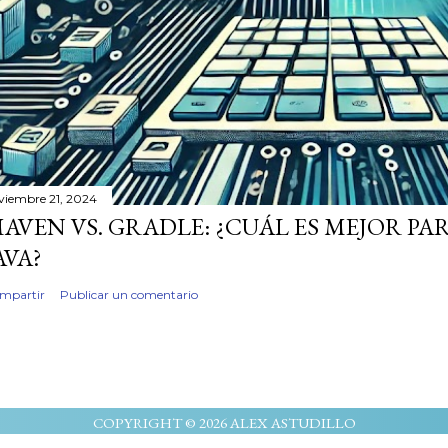
viembre 21, 2024
AVEN VS. GRADLE: ¿CUÁL ES MEJOR P
AVA?
mpartir
Publicar un comentario
COPYRIGHT ©
2026 ALEX ASTUDILLO