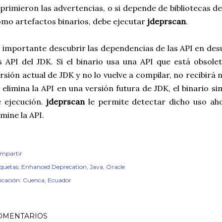
primieron las advertencias, o si depende de bibliotecas d
mo artefactos binarios, debe ejecutar
jdeprscan
.
 importante descubrir las dependencias de las API en des
s API del JDK. Si el binario usa una API que está obsole
rsión actual de JDK y no lo vuelve a compilar, no recibirá
 elimina la API en una versión futura de JDK, el binario 
 ejecución.
jdeprscan
le permite detectar dicho uso ah
imine la API.
mpartir
iquetas:
Enhanced Deprecation
Java
Oracle
icación:
Cuenca, Ecuador
OMENTARIOS