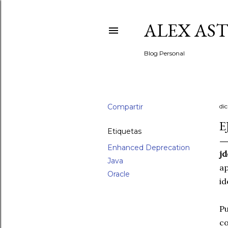
ALEX AS
Blog Personal
Compartir
di
E
Etiquetas
Enhanced Deprecation
j
Java
ap
Oracle
id
Pu
co