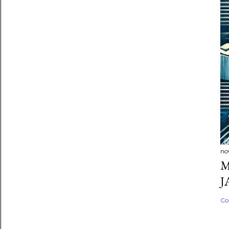
no
M
J
Co