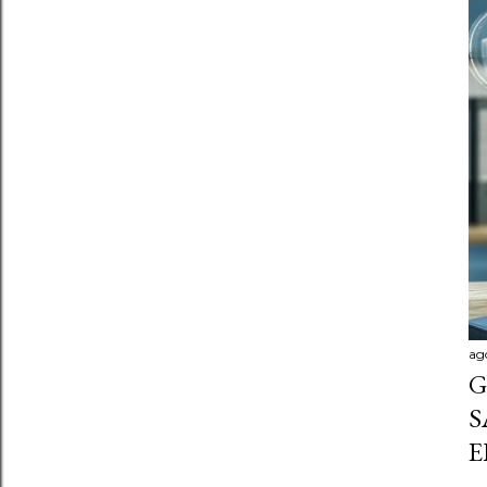
ag
G
S
E