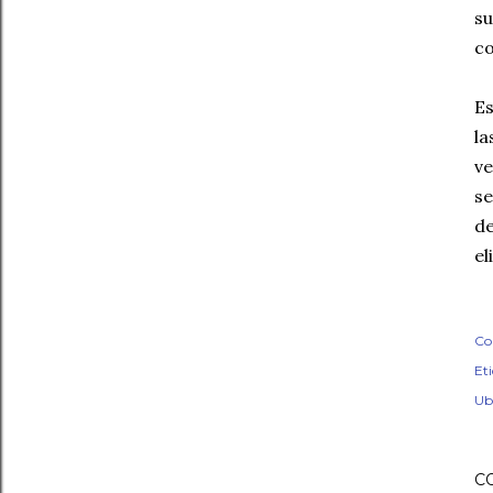
su
co
Es
la
ve
se
de
el
Co
Et
Ub
C